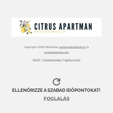
Copyright 2026′ Készítette:
szallasweboldalak.hu
&
vendgeszerzes.com
ÁSZF
|
Adatkezelési Tájékoztató

ELLENŐRIZZE A SZABAD IDŐPONTOKAT!
FOGLALÁS