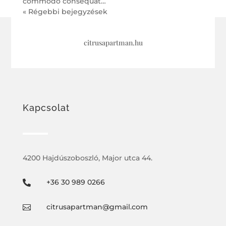
commodo consequat…
« Régebbi bejegyzések
citrusapartman.hu
Kapcsolat
4200 Hajdúszoboszló, Major utca 44.
+36 30 989 0266

citrusapartman@gmail.com
