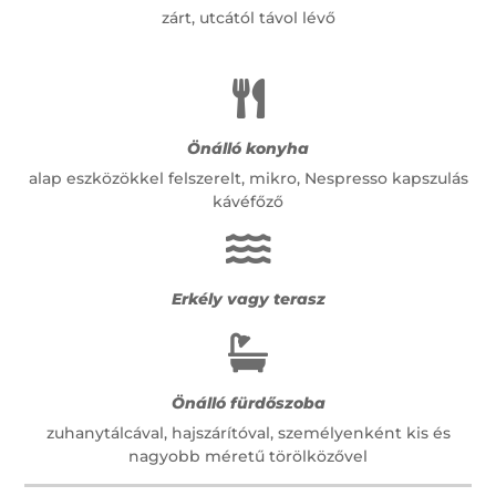
zárt, utcától távol lévő

Önálló konyha
alap eszközökkel felszerelt, mikro, Nespresso kapszulás
kávéfőző

Erkély vagy terasz

Önálló fürdőszoba
zuhanytálcával, hajszárítóval, személyenként kis és
nagyobb méretű törölközővel