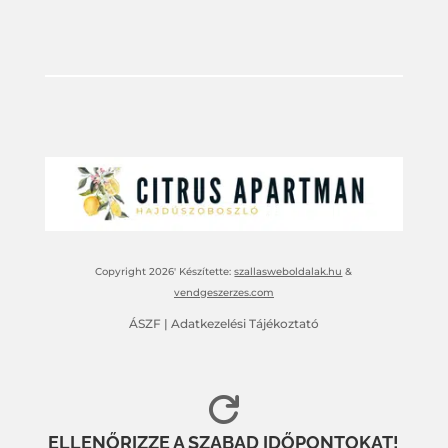
Copyright 2026′ Készítette:
szallasweboldalak.hu
&
vendgeszerzes.com
ÁSZF
|
Adatkezelési Tájékoztató

ELLENŐRIZZE A SZABAD IDŐPONTOKAT!