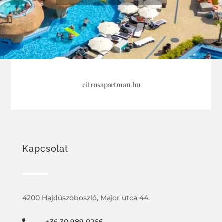
citrusapartman.hu
Kapcsolat
4200 Hajdúszoboszló, Major utca 44.
+36 30 989 0266
