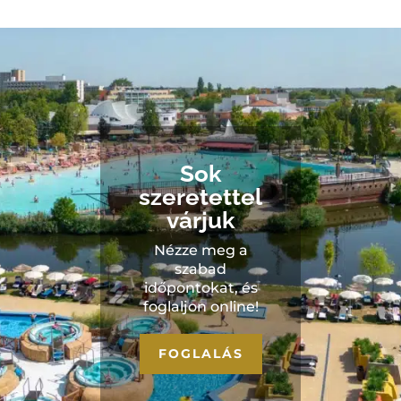
Sok
szeretettel
várjuk
Nézze meg a
szabad
időpontokat, és
foglaljon online!
FOGLALÁS